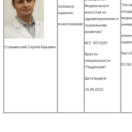
"Алта
Федерального
психиатр-
госуд
агентства по
нарколог,
медиц
здравоохранению и
психотерапевт
униве
социальному
развитию"
клини
ордин
ВСГ 4571825
Стреминский Сергей Юрьевич
№А-0
Врач по
специальности
02.08.
"Педиатрия"
Дата выдачи
15.06.2010