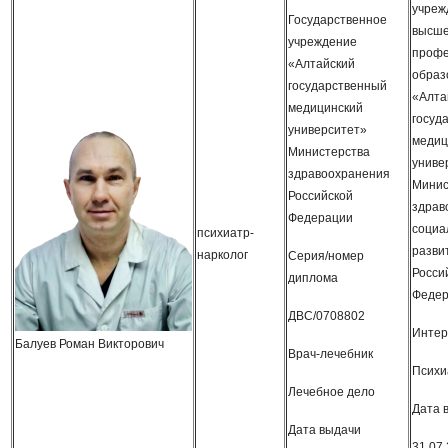
учреж
Государственное
высше
учреждение
профе
«Алтайский
образ
государственный
«Алта
медицинский
госуд
университет»
медиц
Министерства
униве
здравоохранения
Минис
Российской
здрав
Федерации
социа
психиатр-
разви
нарколог
Серия/номер
Росси
диплома
Федер
ДВС/0708802
Интер
Балуев Роман Викторович
Врач-лечебник
Психи
Лечебное дело
Дата 
Дата выдачи
31.07