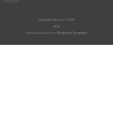
Copyright MyCorp © 2026
uCoz
|
Премиум шаблон от
Morganite Templates