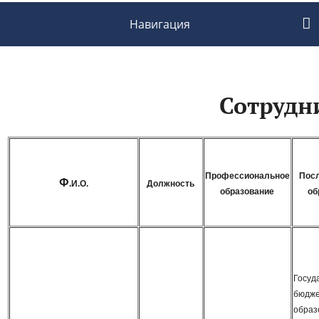
Навигация
Сотрудн
Профессиональное
Пос
Ф
.И.О.
Должность
образование
об
Госуд
бюдже
образ